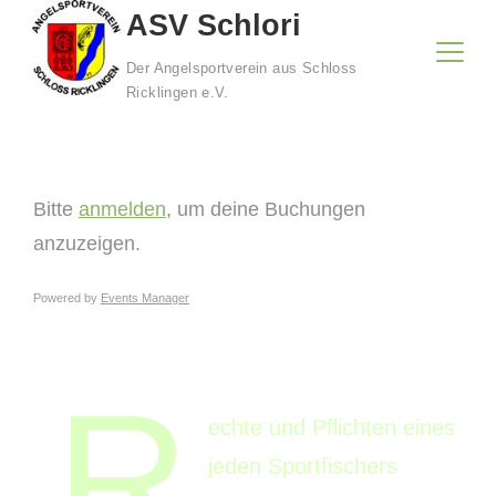
Skip
ASV Schlori
to
Der Angelsportverein aus Schloss
content
Ricklingen e.V.
Bitte
anmelden
, um deine Buchungen
anzuzeigen.
Powered by
Events Manager
R
echte und Pflichten eines
jeden Sportfischers