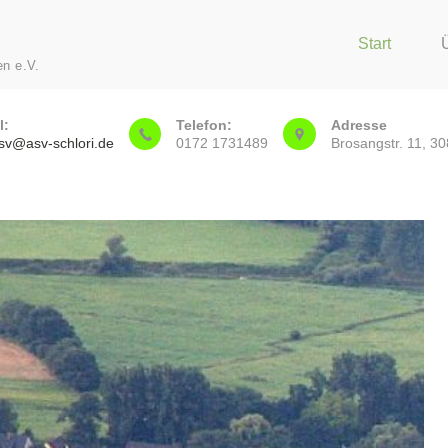
Start
en e.V.
l:
Telefon:
Adresse
asv@asv-schlori.de
0172 1731489
Brosangstr. 11, 3