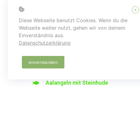
GMF 2
×
Diese Webseite benutzt Cookies. Wenn du die
GMF 3
Webseite weiter nutzt, gehen wir von deinem
Einverständnis aus.
Datenschutzerklärung
Weitere Termine 2026
einverstanden
Jahreshauptversammlung
Aalangeln mit Steinhude
Freundschaftsangeln
Schützenfest
Kartoffelfest