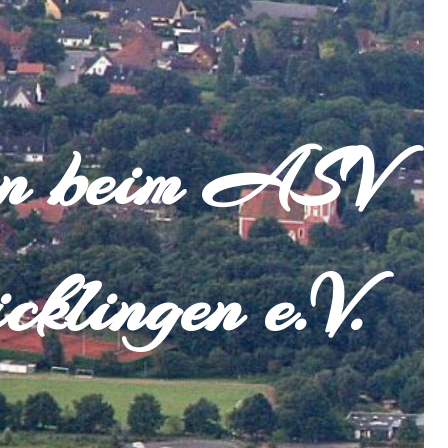
en beim ASV
cklingen e.V.