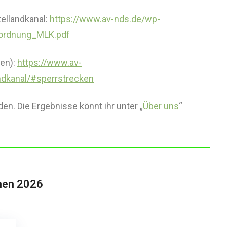
tellandkanal:
https://www.av-nds.de/wp-
ordnung_MLK.pdf
ken):
https://www.av-
ndkanal/#sperrstrecken
. Die Ergebnisse könnt ihr unter „
Über uns
“
!
hen 2026